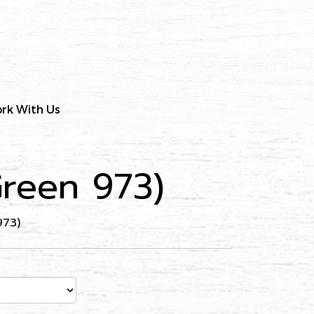
rk With Us
(Green 973)
973)